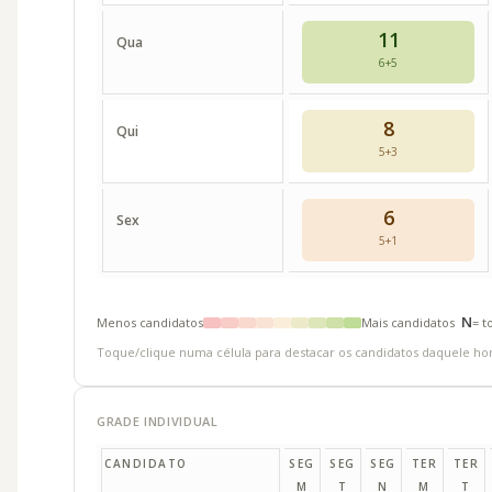
11
Qua
6+5
8
Qui
5+3
6
Sex
5+1
N
Menos candidatos
Mais candidatos
= t
Toque/clique numa célula para destacar os candidatos daquele ho
GRADE INDIVIDUAL
CANDIDATO
SEG
SEG
SEG
TER
TER
M
T
N
M
T