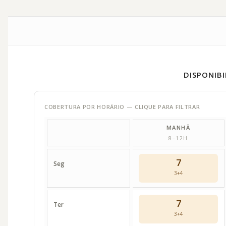
DISPONIB
COBERTURA POR HORÁRIO — CLIQUE PARA FILTRAR
MANHÃ
8–12H
7
Seg
3+4
7
Ter
3+4