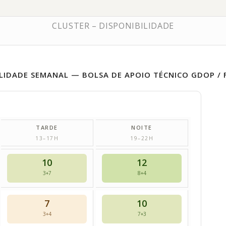
CLUSTER – DISPONIBILIDADE
ILIDADE SEMANAL — BOLSA DE APOIO TÉCNICO GDOP / 
TARDE
NOITE
13–17H
19–22H
10
12
3+7
8+4
7
10
3+4
7+3