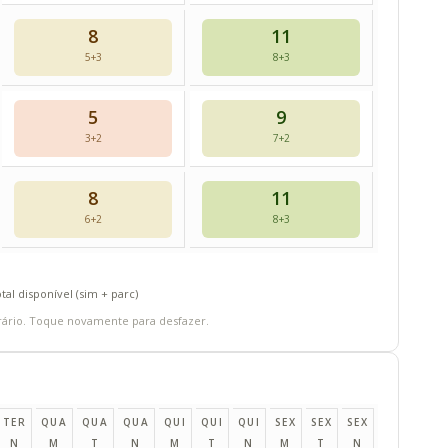
8
11
5+3
8+3
5
9
3+2
7+2
8
11
6+2
8+3
otal disponível (sim + parc)
rário. Toque novamente para desfazer.
TER
QUA
QUA
QUA
QUI
QUI
QUI
SEX
SEX
SEX
N
M
T
N
M
T
N
M
T
N