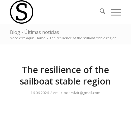
Blog - Últimas notícias
Você está aqui:
Home
/
The resilience of the sailboat stable region
The resilience of the
sailboat stable region
/
/
16.06.2026
em
por
rsfair@gmail.com